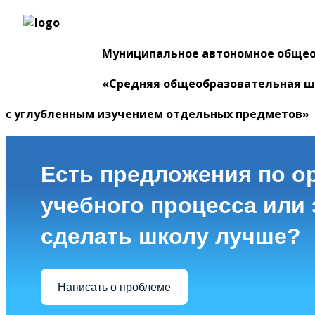
Муниципальное автономное обще
«Средняя общеобразовательная ш
с углубленным изучением отдельных предметов»
Есть предложения по о
учебного процесса или з
сделать школу лучше?
Написать о проблеме