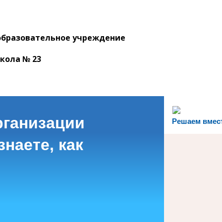
образовательное учреждение
кола № 23
рганизации
Решаем вмес
наете, как