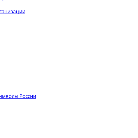
рганизации
символы России