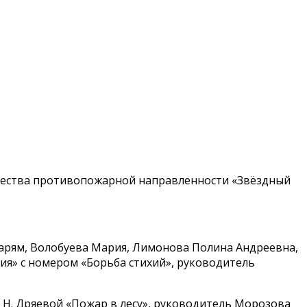
рчества противопожарной направленности «Звёздный
арям, Волобуева Мария, Лимонова Полина Андреевна,
ия» с номером «Борьба стихий», руководитель
 Н. Дряевой «Пожар в лесу», руководитель Морозова