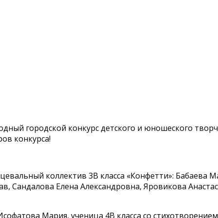
годный городской конкурс детского и юношеского тво
ров конкурса!
цевальный коллектив 3В класса «Конфетти»: Бабаева М
в, Сандалова Елена Александровна, Яровикова Анастас
Исофатова Мария, ученица 4В класса со стихотворением