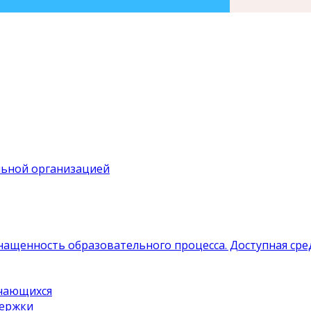
льной организацией
нащенность образовательного процесса. Доступная сре
учающихся
держки