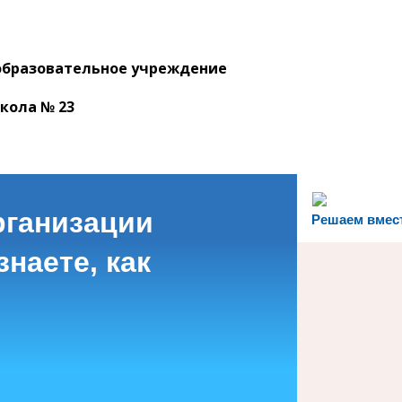
образовательное учреждение
кола № 23
рганизации
Решаем вмес
наете, как