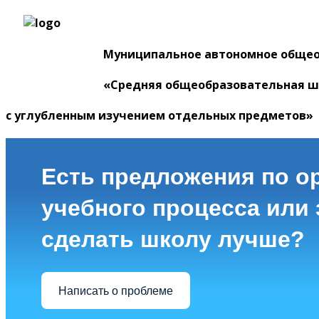
Муниципальное автономное обще
«Средняя общеобразовательная ш
с углубленным изучением отдельных предметов»
Есть предложения по о
учебного процесса или з
сделать школу лучше?
Написать о проблеме