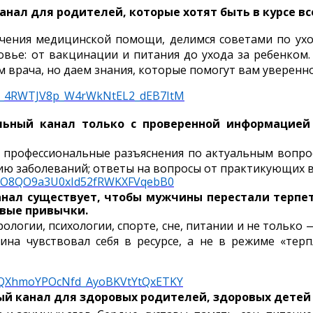
нал для родителей, которые хотят быть в курсе все
чения медицинской помощи, делимся советами по ухо
овье: от вакцинации и питания до ухода за ребенком
 врача, но даем знания, которые помогут вам уверен
_4
RWTJV
8
p
_
W
4
rWkNtEL
2_
dEB
7
ItM
льный канал только с проверенной информацией
: профессиональные разъяснения по актуальным вопро
ю заболеваний; ответы на вопросы от практикующих в
O
8
QO
9
a
3
U
0
xId
52
fRWKXFVqebB
0
нал существует, чтобы мужчины перестали терпет
овые привычки.
ологии, психологии, спорте, сне, питании и не только 
на чувствовал себя в ресурсе, а не в режиме «тер
QXhmoYPOcNfd
_
AyoBKVtYtQxETKY
й канал для здоровых родителей, здоровых детей 