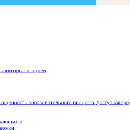
льной организацией
нащенность образовательного процесса. Доступная сре
учающихся
держки