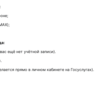
 
оне; 
MAX); 
да:
вас ещё нет учётной записи). 
. 
елается прямо в личном кабинете на Госуслугах). 