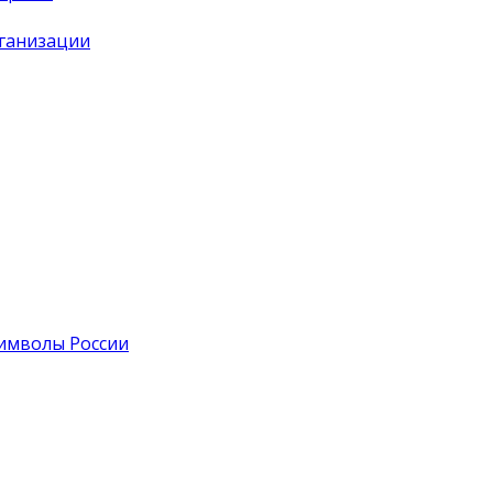
рганизации
символы России