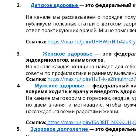
2.
Детское
здоровье
—
это федеральный ка
На канале мы рассказываем о порядке полу
публикуем полезные статьи о детском здор
ответ практикующих врачей. Мы не заменяем
Ссылка:
https
://
max
.
ru
/
join
/
UHHWzrHIh
4
ZaKfy
3.
Женское
здоровье
—
это федера
эндокринологов, маммологов.
На канале каждая женщина найдет для себя
советы по профилактике и раннему выявлени
Ссылка:
https
://
max
.
ru
/
join
/
HzT
-
k
-
a
2
fmulhrcd
7
4.
Мужское
здоровье
—
федеральный ка
вовремя ходить к врачу и внедрять здор
На канале мы говорим о гормонах, сердце, ур
но даем знания и мотивацию, чтобы мужчи
наслаждаться всеми радостями жизни.
Ссылка:
https
://
max
.
ru
/
join
/
f
6
o
38
lT
-
NKKKUHp
5.
Здоровое
долголетие
—
это федеральны