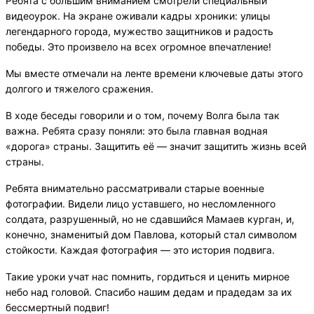
Ребята с большим вниманием смотрели специальный
видеоурок. На экране оживали кадры хроники: улицы
легендарного города, мужество защитников и радость
победы. Это произвело на всех огромное впечатление!
Мы вместе отмечали на ленте времени ключевые даты этого
долгого и тяжелого сражения.
В ходе беседы говорили и о том, почему Волга была так
важна. Ребята сразу поняли: это была главная водная
«дорога» страны. Защитить её — значит защитить жизнь всей
страны.
Ребята внимательно рассматривали
старые военные
фотографии. Видели лицо уставшего, но несломленного
солдата, разрушенный, но не сдавшийся Мамаев курган, и,
конечно, знаменитый дом Павлова, который стал символом
стойкости. Каждая фотография — это история подвига.
Такие уроки учат нас помнить
, гордиться и ценить мирное
небо над головой.
Спасибо нашим дедам и прадедам за их
бессмертный подвиг!